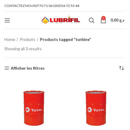
CONTACTEZ NOUS
0770 71 06 03
0556 72 53 44
0
0,00
د.ج
Home
Produits
Products tagged “turbine”
Showing all 3 results
Afficher les filtres